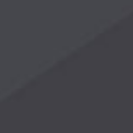
查询入口
专题专栏
新闻中心
NEWS CENTER
产品服务
金融信创服务平台
金融标准化服务平台
金融科技认证服务平台
金融云服务平台
金融科技传媒服务平台
金融科技智库服务平台
金融科技联合创新服务平台
产品服务
PRODUCTS & SERVICES
成功案例
金融信创
金融标准化