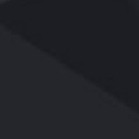
总经理分别与各分管领导及各部门、各子公司、金科联盟主要
负责人签订2026年度目标责任书。会议指出，这次签订仪式承
载的是服务数字央行建设、服务金融业数智化转型的发展使
命，凝聚的是全体金电人着力转变经营发展理念、持续提升经
营服务能力的奋斗共识，更是落实公司党委决策部署、推动年
度经营工作落地见效的具体举措。会议强调，各部门、各单位
要提高政治站位，聚焦战略方向，自觉把思想和行动统一到央
行工作大局中，统一到公司战略发展方向上；要立足职责定
位，扛牢主体责任，坚持守土有责、守土尽责，把落实工作责
任、完成年度目标与树立和践行正确政绩观有机统一、一体推
进；要锚定年度目标，狠抓任务落实，持续强化任务分解、过
程管理、协同发力和人才支撑，确保全年目标任务圆满完成。
会议要求，各部门、各单位要以此次签订仪式为新起点，咬定
目标不放松、撸起袖子加油干，凝心聚力把各项工作抓实抓细
抓出成效，奋力开创公司高质量发展新局面。各分管领导要带
头深入分管部门、单位开展战略宣贯，精准解读发展思路、细
致阐释目标任务，引领干部职工深刻理解战略、广泛凝聚共
识，切实讲好金电故事、展现金电担当，以昂扬奋进的姿态推
动各项部署落地见效。各部门、各子公司、金科联盟负责人及
各子公司、金科联盟中层干部参加仪式。
2026-04-07
26
04-07